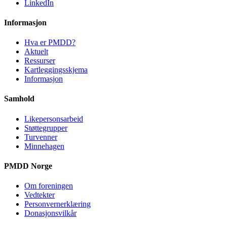
LinkedIn
Informasjon
Hva er PMDD?
Aktuelt
Ressurser
Kartleggingsskjema
Informasjon
Samhold
Likepersonsarbeid
Støttegrupper
Turvenner
Minnehagen
PMDD Norge
Om foreningen
Vedtekter
Personvernerklæring
Donasjonsvilkår